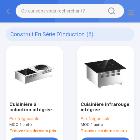
Construit En Série D'induction
(6)
Cuisinière à
Cuisinière infrarouge
induction intégrée à
intégrée
surface plate et
Prix:
Négociable
Prix:
Négociable
concave
MOQ:
1 unité
MOQ:
1 unité
Trouvez les derniers prix
Trouvez les derniers prix