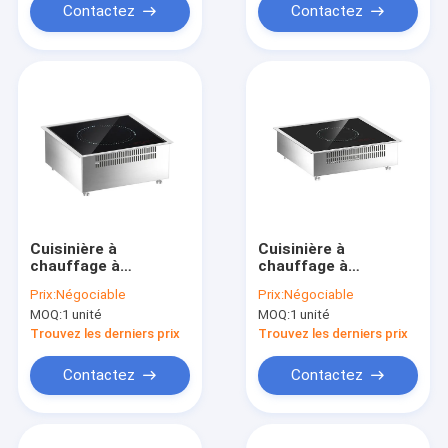
Contactez
Contactez
Cuisinière à
Cuisinière à
chauffage à
chauffage à
combustion simple
combustion simple
Prix:
Négociable
Prix:
Négociable
intégrée
intégrée
MOQ:
1 unité
MOQ:
1 unité
Trouvez les derniers prix
Trouvez les derniers prix
Contactez
Contactez