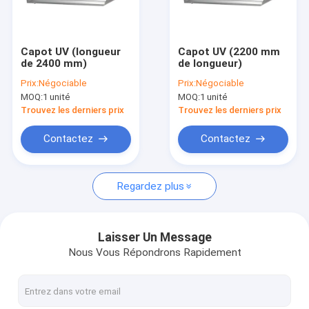
À propos de nous
Visite de l'usine
Capot UV (longueur
Capot UV (2200 mm
de 2400 mm)
de longueur)
Contrôle de la qualité
Prix:
Négociable
Prix:
Négociable
MOQ:
1 unité
MOQ:
1 unité
Nous contacter
Trouvez les derniers prix
Trouvez les derniers prix
Nouvelles
Contactez
Contactez
Regardez plus
Série de cuisinières insulaires intégrés
Chariot-restaurant mobile intégré
Laisser Un Message
Nous Vous Répondrons Rapidement
Série d'induction occidentale de plancher
Série électrique occidentale de plancher