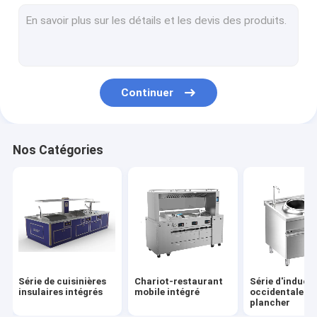
Série d'induction chinoise de plancher
Série électrique chinoise de plancher
Série d'induction à inclinaison
Continuer
Série électrique à inclinaison
Série d'armoires pour appareils à vapeur à induction
Nos Catégories
Série d'armoires électriques pour vapeur
Construit en série d'induction
Construit en série électrique
Série d'induction de bureau
Série de cuisinières
Chariot-restaurant
Série d'induct
Série électrique de bureau
insulaires intégrés
mobile intégré
occidentale de
plancher