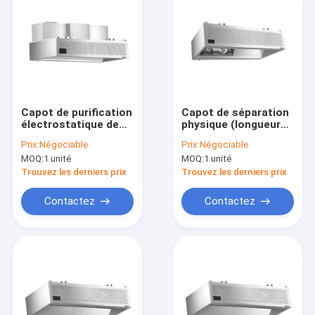
Capot de purification
Capot de séparation
électrostatique de
physique (longueur
séparation physique
de 1500 mm)
Prix:
Négociable
Prix:
Négociable
(avec ventilateur de
MOQ:
1 unité
MOQ:
1 unité
1500 mm de
longueur)
Trouvez les derniers prix
Trouvez les derniers prix
Contactez
Contactez
À la maison
Produits
Vidéos