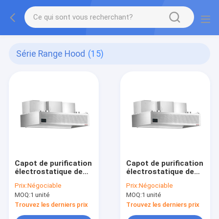
Série Range Hood
(15)
Capot de purification
Capot de purification
électrostatique de
électrostatique de
séparation physique
séparation physique
Prix:
Négociable
Prix:
Négociable
(avec ventilateur de
(avec ventilateur de
MOQ:
1 unité
MOQ:
1 unité
2400 mm de
2200 mm de
longueur)
longueur)
Trouvez les derniers prix
Trouvez les derniers prix