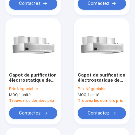
Contactez
Contactez
Capot de purification
Capot de purification
électrostatique de
électrostatique de
séparation physique
séparation physique
Prix:
Négociable
Prix:
Négociable
(avec ventilateur de
(avec ventilateur de
MOQ:
1 unité
MOQ:
1 unité
2000 mm de
1800 mm de
longueur)
longueur)
Trouvez les derniers prix
Trouvez les derniers prix
Contactez
Contactez