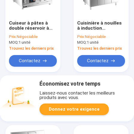
Cuiseur à pâtes à
Cuisinière à nouilles
double réservoir à
à induction
induction
occidentale à double
Prix:
Négociable
Prix:
Négociable
réservoir avec
MOQ:
1 unité
MOQ:
1 unité
armoire
Trouvez les derniers prix
Trouvez les derniers prix
Contactez
Contactez
Économisez votre temps
Laissez-nous contacter les meilleurs
produits avec vous.
Donnez votre exigence