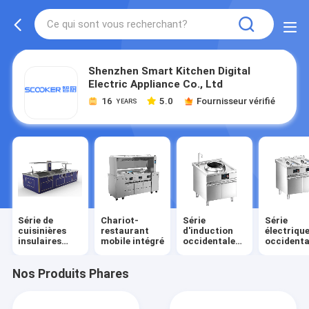
Shenzhen Smart Kitchen Digital
Electric Appliance Co., Ltd
16
5.0
Fournisseur vérifié
YEARS
Série de
Chariot-
Série
Série
cuisinières
restaurant
d'induction
électriqu
insulaires
mobile intégré
occidentale
occidenta
intégrés
de plancher
de planch
Nos Produits Phares