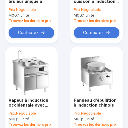
brûleur unique à
cuisson à induction
À propos de nous
induction intégrée
de bureau à 4 zones
Prix:
Négociable
Prix:
Négociable
MOQ:
1 unité
MOQ:
1 unité
Visite de l'usine
Trouvez les derniers prix
Trouvez les derniers prix
Contrôle de la qualité
Contactez
Contactez
Nous contacter
Nouvelles
Série de cuisinières insulaires intégrés
Chariot-restaurant mobile intégré
Vapeur à induction
Panneau d'ébullition
occidentale avec
à induction chinois
Série d'induction occidentale de plancher
armoire
Prix:
Négociable
Prix:
Négociable
Série électrique occidentale de plancher
MOQ:
1 unité
MOQ:
1 unité
Trouvez les derniers prix
Trouvez les derniers prix