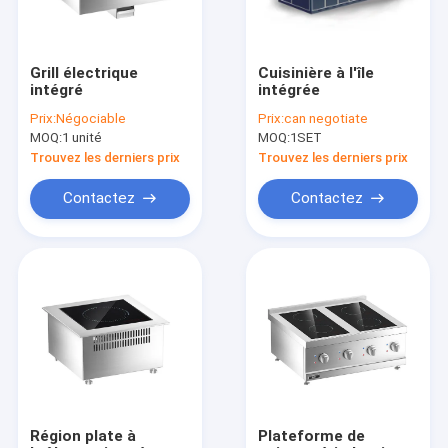
Grill électrique
Cuisinière à l'île
intégré
intégrée
Prix:
Négociable
Prix:
can negotiate
MOQ:
1 unité
MOQ:
1SET
Trouvez les derniers prix
Trouvez les derniers prix
Contactez
Contactez
À la maison
Produits
Vidéos
Région plate à
Plateforme de