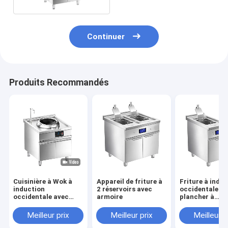
Continuer
Produits Recommandés
Cuisinière à Wok à
Appareil de friture à
Friture à indu
induction
2 réservoirs avec
occidentale de
occidentale avec
armoire
plancher à
armoire
ascenseur
automatique à
Meilleur prix
Meilleur prix
Meilleur p
réservoir avec
armoire