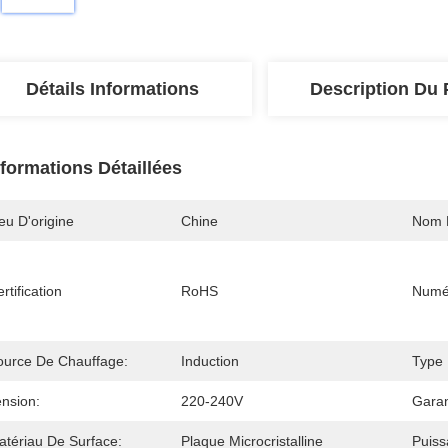
Détails Informations
Description Du 
nformations Détaillées
eu D'origine
Chine
Nom 
rtification
RoHS
Numé
ource De Chauffage:
Induction
Type D
ension:
220-240V
Garan
atériau De Surface:
Plaque Microcristalline
Puiss