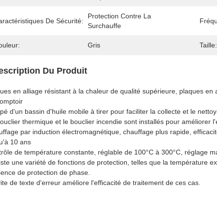
Protection Contre La 
ractéristiques De Sécurité:
Fréq
Surchauffe
ouleur:
Gris
Taille:
escription Du Produit
ues en alliage résistant à la chaleur de qualité supérieure, plaques en
omptoir
pé d'un bassin d'huile mobile à tirer pour faciliter la collecte et le nett
ouclier thermique et le bouclier incendie sont installés pour améliorer l
ffage par induction électromagnétique, chauffage plus rapide, efficac
u'à 10 ans
rôle de température constante, réglable de 100°C à 300°C, réglage ma
xiste une variété de fonctions de protection, telles que la température ex
sence de protection de phase.
vite de texte d'erreur améliore l'efficacité de traitement de ces cas.