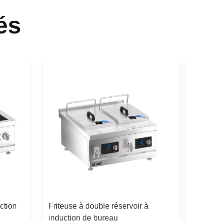
és
ction
Friteuse à double réservoir à
L' induc
induction de bureau