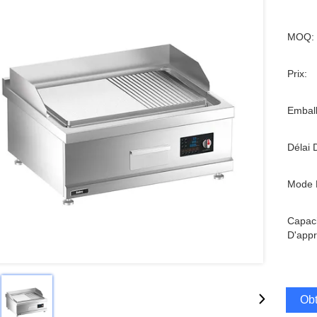
MOQ:
Prix:
Emball
Délai 
Mode 
Capaci
D'appr
Obt