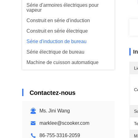
Série d'armoires électriques pour
vapeur
Construit en série d'induction
Construit en série électrique
Série d'induction de bureau
I
Série électrique de bureau
Machine de cuisson automatique
Li
Série spéciale
Série Range Hood
Ce
Contactez-nous
Série de purificateurs alimentaires
Ms. Jini Wang
S
marklee@scooker.com
T
86-755-3316-2059
M