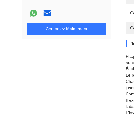
Ca
C
Contactez Maintenant
D
Plaq
au c
Équi
Le b
Chau
jusq
Cont
Il e
l'ab
L'in