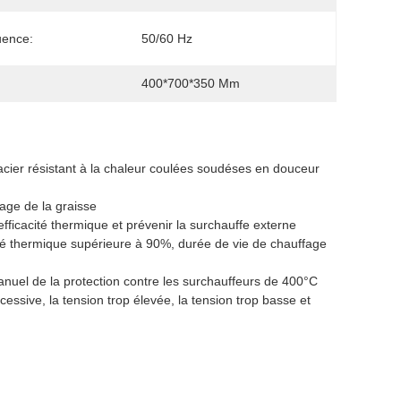
uence:
50/60 Hz
400*700*350 Mm
 acier résistant à la chaleur coulées soudéses en douceur
oyage de la graisse
'efficacité thermique et prévenir la surchauffe externe
ité thermique supérieure à 90%, durée de vie de chauffage
nuel de la protection contre les surchauffeurs de 400°C
cessive, la tension trop élevée, la tension trop basse et