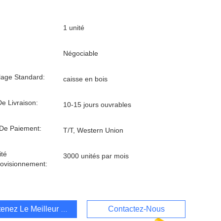
1 unité
Négociable
age Standard:
caisse en bois
De Livraison:
10-15 jours ouvrables
De Paiement:
T/T, Western Union
té
3000 unités par mois
ovisionnement:
enez Le Meilleur Prix
Contactez-Nous