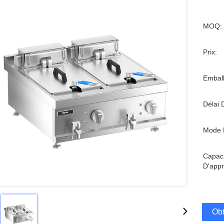
MOQ:
Prix:
Emball
Délai 
Mode 
Capaci
D'appr
Obt