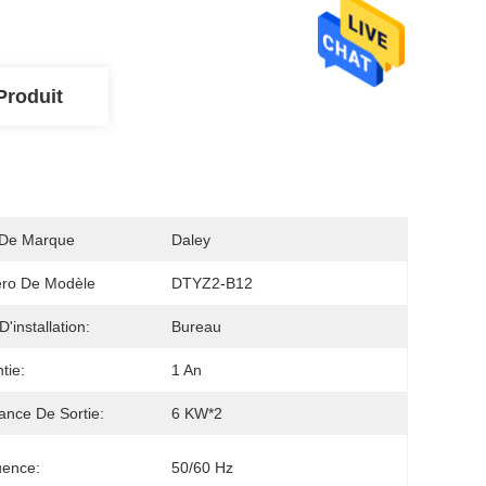
Produit
De Marque
Daley
ro De Modèle
DTYZ2-B12
'installation:
Bureau
tie:
1 An
ance De Sortie:
6 KW*2
uence:
50/60 Hz