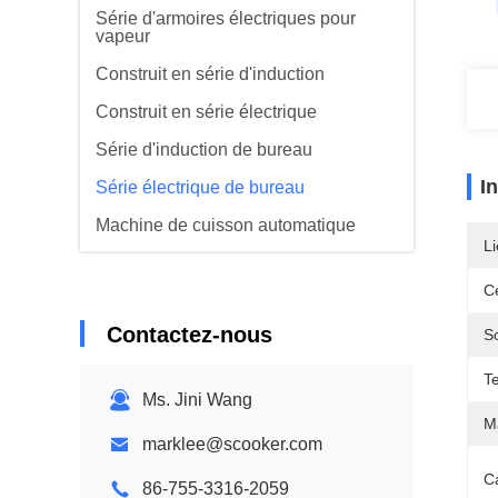
Série d'armoires électriques pour
vapeur
Construit en série d'induction
Construit en série électrique
Série d'induction de bureau
I
Série électrique de bureau
Machine de cuisson automatique
Li
Série spéciale
Ce
Série Range Hood
Contactez-nous
S
Série de purificateurs alimentaires
T
Ms. Jini Wang
M
marklee@scooker.com
Ca
86-755-3316-2059