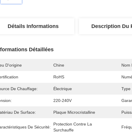
Détails Informations
Description Du 
nformations Détaillées
eu D'origine
Chine
Nom 
rtification
RoHS
Numé
ource De Chauffage:
Électrique
Type D
ension:
220-240V
Garan
atériau De Surface:
Plaque Microcristalline
Puiss
Protection Contre La 
ractéristiques De Sécurité:
Fréq
Surchauffe