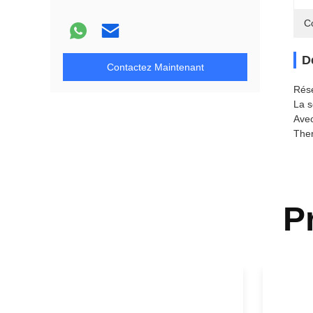
C
D
Contactez Maintenant
Rése
La s
Avec
Ther
P