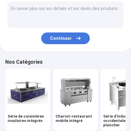
Série d'induction chinoise de plancher
Série électrique chinoise de plancher
Série d'induction à inclinaison
Continuer
Série électrique à inclinaison
Série d'armoires pour appareils à vapeur à induction
Nos Catégories
Série d'armoires électriques pour vapeur
Construit en série d'induction
Construit en série électrique
Série d'induction de bureau
Série de cuisinières
Chariot-restaurant
Série d'induct
Série électrique de bureau
insulaires intégrés
mobile intégré
occidentale de
plancher